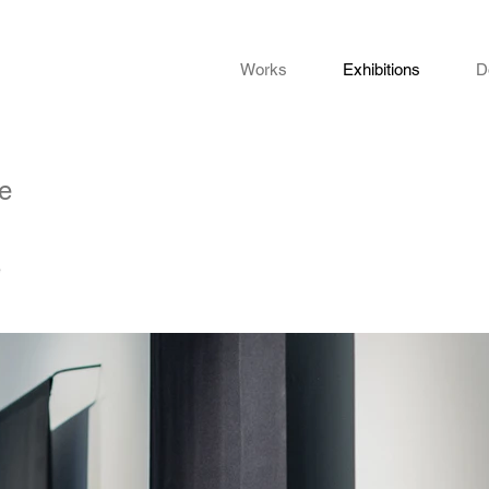
Works
Exhibitions
D
e
e